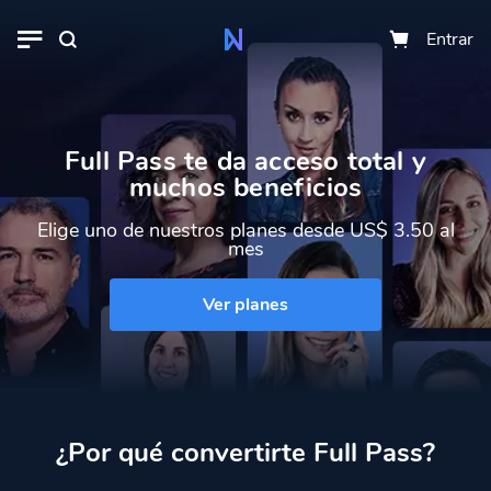
Entrar
Full Pass
te da acceso total y
muchos beneficios
Elige uno de nuestros planes desde
US$ 3.50
al
mes
Ver planes
¿Por qué convertirte Full Pass?