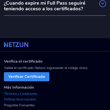
Benín
¿Cuando expire mi Full Pass seguiré
Austria (43)
teniendo acceso a los certificados?
Bermudas
Azerbaiyán (994)
Sí, tendrás acceso a los certificados de manera ilimitada.
Es decir, podrás descargarlos las veces que necesites.
Bielorrusia
Bahamas (1242)
Bolivia
Bahrein (973)
Bonaire, Sint Eustatius and Saba
Bangladesh (880)
Bosnia y Herzegovina
Barbados (1246)
Botswana
Verifica el certificado
Belice (501)
Valida el certificado Netzun ingresando el código único
Brasil
Benín (229)
Verificar Certificado
Brunei
Bermudas (1441)
Más Información
Bulgaria
Bielorrusia (375)
Términos y Condiciones
Burkina Faso
Políticas de privacidad
Bolivia (591)
Preguntas Frecuentes
Burundi