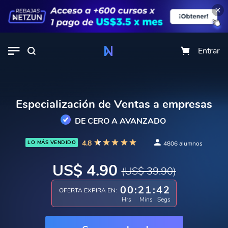
Entrar
Especialización de Ventas a empresas
DE CERO A AVANZADO
4.8
LO MÁS VENDIDO
4806 alumnos
US$ 4.90
(US$ 39.90)
00
:
21
:
41
OFERTA EXPIRA EN:
Hrs
Mins
Segs