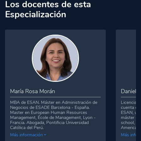
Los docentes de esta
Especialización
María Rosa Morán
Daniel Ir
MBA de ESAN. Máster en Administración de
Licenciado
Negocios de ESADE Barcelona - España.
cuenta co
Master en European Human Resources
ESAN, un
Management, École de Management, Lyon -
máster en
Francia. Abogada, Pontificia Universidad
school, Ba
Católica del Perú.
American 
Ha sido asesora del Ministro de Industria y del
Es Directo
Más información
Más infor
Ministro de Comercio Exterior en diversas
ventas con