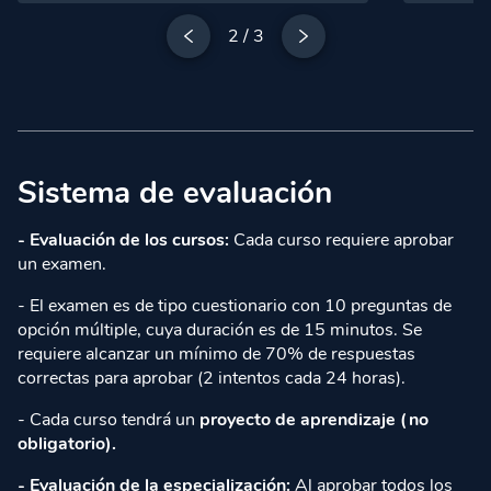
oportunidades. Jefa de la Mesa de
Socio-Fun
Fortalecimiento de Capacidades Comerciales y
Internacio
2
/
3
Miembro del Equipo Negociador Peruano en la
varias co
Negociación del Tratado de Libre Comercio
América y
con EE.UU. Profesora de la escuela de
referentes
postgrado de una de las principales
tiempos e
universidades del Perú, también ha sido
está en el
conferencista internacional en diversos países
facilitado
como Colombia, España, República
mundo con
Dominicana, Ecuador y Vietnam.
realizadas
En la actualidad, es consultora para diversas
represent
Sistema de evaluación
instituciones y organismos multilaterales,
instituci
como la Comisión de la Unión Europea y las
toda su tr
Naciones Unidas.
más de 25
- Evaluación de los cursos:
Cada curso requiere aprobar
contenido
un examen.
- El examen es de tipo cuestionario con 10 preguntas de
opción múltiple, cuya duración es de 15 minutos. Se
requiere alcanzar un mínimo de 70% de respuestas
correctas para aprobar (2 intentos cada 24 horas).
- Cada curso tendrá un
proyecto de aprendizaje (no
obligatorio).
- Evaluación de la especialización:
Al aprobar todos los