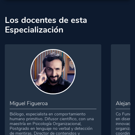
Los docentes de esta
Especialización
Miguel Figueroa
Alejand
Biólogo, especialista en comportamiento
Co Fundad
humano primitivo.
Difusor científico, con una
en disen?a
maestría en Psicología Organizacional,
innovacio?
Postgrado en lenguaje no verbal y detección
organizaci
de mentiras.
Director de contenidos y
coordinad