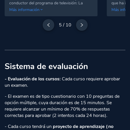
conductor del programa de televisión: La
que ha im
Neurona Reina.
Ted Talker y Ted Trainer.
Ha
Ha dictado
Más información
Más infor
publicado los libros: Guía de presentación
Brasil, Co
para investigadores publicado por Consejo
integrante
Nacional de Ciencia, Tecnología e Innovación
Internacion
5
/
10
Tecnológica (CONCYTEC), Rompe el miedo y
Society (IF
Habla en público, Secretos del lenguaje no
disen?o y 
verbal, 101 tips para presentaciones
metodolog
persuasivas y Manual de identificación de
Aprendizaj
gestos .
Outdoor Tr
Metodologi
Metodologi
Design Thi
Licenciatu
Sistema de evaluación
a y el Doc
(COLMEX
- Evaluación de los cursos:
Cada curso requiere aprobar
un examen.
- El examen es de tipo cuestionario con 10 preguntas de
opción múltiple, cuya duración es de 15 minutos. Se
requiere alcanzar un mínimo de 70% de respuestas
correctas para aprobar (2 intentos cada 24 horas).
- Cada curso tendrá un
proyecto de aprendizaje (no