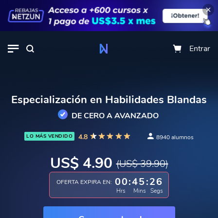
Entrar
Especialización en Habilidades Blandas
DE CERO A AVANZADO
4.8
LO MÁS VENDIDO
8940 alumnos
US$ 4.90
(US$ 39.90)
00
:
45
:
26
OFERTA EXPIRA EN:
Hrs
Mins
Segs