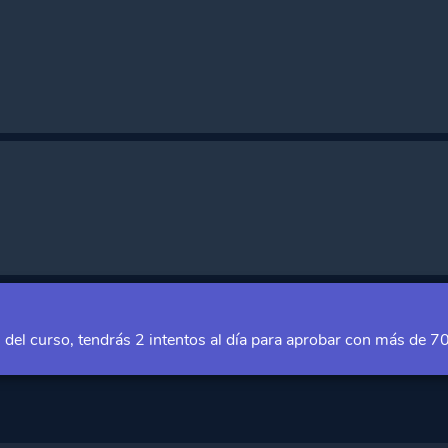
ria
oarding exitoso?
o
n del curso, tendrás 2 intentos al día para aprobar con más de