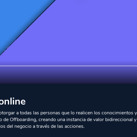
online
e otorgar a todas las personas que lo realicen los conocimientos
so de Offboarding, creando una instancia de valor bidireccional 
os del negocio a través de las acciones.