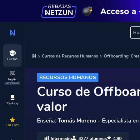
Offboarding: Crea
Cursos de Recursos Humanos
Cursos
RECURSOS HUMANOS
Inglés
+20 IDIOMAS
Curso de Offboar
valor
Ranking
Enseña:
Tomás Moreno
- Especialista e
Full Pass
Intermedio
4277 alumnos
4.80