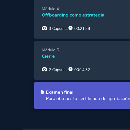
Cápsula 1:
Desvinculación vs. Salida volunta
Módulo 4
Offboarding como estrategia
Cápsula 2:
¿Cuáles son las bases de un Offb
3 Cápsulas
00:21:38
Cápsula 1:
Creando Embajadores de Marca
Módulo 5
Cierre
Cápsula 2:
Los empleados Boomerang
2 Cápsulas
00:14:32
Cápsula 3:
Medir para mejorar
Cápsula 1:
Buenas practicas y Casos de Éxit
Examen final
Para obtener tu certificado de aprobació
Cápsula 2:
Resumen y despedida