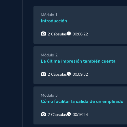
Módulo 1
Introducción
2 Cápsulas
00:06:22
Cápsula 1:
Bienvenida
Módulo 2
La última impresión también cuenta
Cápsula 2:
¿Qué es el proceso de Offboardi
2 Cápsulas
00:09:32
Cápsula 1:
Diferencias entre Onboarding y 
Módulo 3
Cómo facilitar la salida de un empleado
Cápsula 2:
Offboarding: un proceso de valor 
2 Cápsulas
00:16:24