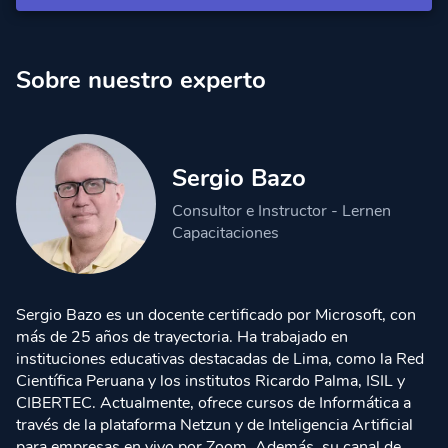
Cápsula 6:
Manejo de archivos
Acceso Premium
Sobre nuestro experto
Cápsula 7:
Asignación de tareas
Acceso Premium
Sergio Bazo
Consultor e Instructor - Lernen
Capacitaciones
Sergio Bazo es un docente certificado por Microsoft, con
más de 25 años de trayectoria. Ha trabajado en
instituciones educativas destacadas de Lima, como la Red
Científica Peruana y los institutos Ricardo Palma, ISIL y
CIBERTEC. Actualmente, ofrece cursos de Informática a
través de la plataforma Netzun y de Inteligencia Artificial
para empresas en vivo por Zoom. Además, su canal de