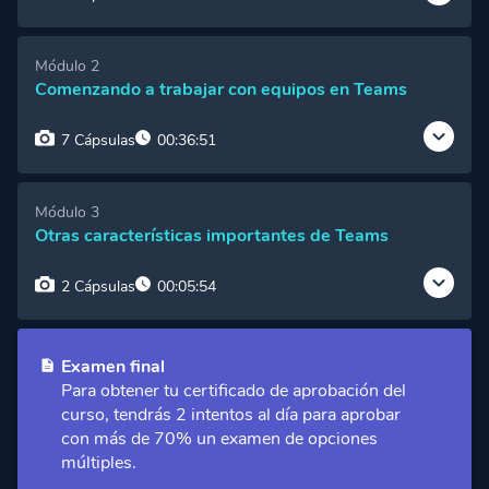
Cápsula 1:
¿Qué es Microsoft Teams y para qué
Módulo 2
sirve?
Vista Gratuita
Comenzando a trabajar con equipos en Teams
Cápsula 2:
Formas de acceder a Microsoft
7 Cápsulas
00:36:51
Teams
Acceso Premium
Cápsula 3:
Estructura de la pantalla de Teams
Acceso Premium
Cápsula 1:
Creación y configuración de un equipo
Módulo 3
de trabajo
Acceso Premium
Otras características importantes de Teams
Cápsula 2:
Creación de canales dentro de un
2 Cápsulas
00:05:54
equipo de trabajo
Acceso Premium
Cápsula 3:
Iniciar una nueva conversación en un
Cápsula 1:
Creación de chats
Acceso Premium
canal
Acceso Premium
Examen final
Para obtener tu certificado de aprobación del
Cápsula 2:
Videollamadas o llamadas de
curso, tendrás 2 intentos al día para aprobar
Cápsula 4:
Programar una reunión en un canal
Acceso Premium
audio
Acceso Premium
con más de 70% un examen de opciones
múltiples.
Cápsula 5:
Herramientas dentro de una
reunión
Acceso Premium