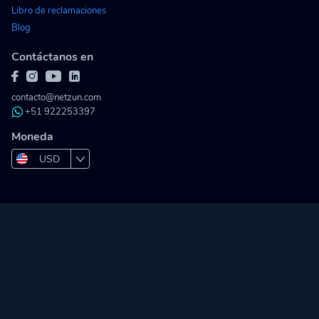
Libro de reclamaciones
Blog
Contáctanos en
contacto@netzun.com
+51 922253397
Moneda
USD
PEN
COP
MXN
BOB