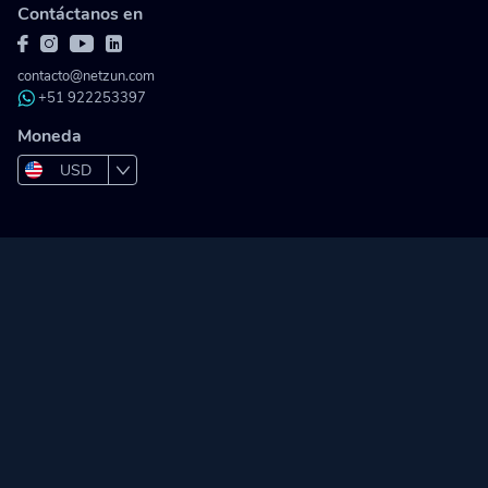
Contáctanos en
contacto@netzun.com
+51 922253397
Moneda
USD
PEN
COP
MXN
BOB