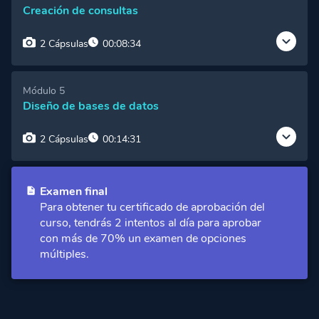
Creación de consultas
Cápsula 2:
Edición básica de informes
Acceso Premium
2 Cápsulas
00:08:34
Cápsula 1:
¿Qué es una consulta y para qué
Módulo 5
sirve?
Acceso Premium
Diseño de bases de datos
Cápsula 2:
Creación de una consulta vinculada a
2 Cápsulas
00:14:31
una tabla
Acceso Premium
Cápsula 1:
Reglas para el correcto diseño de una
base de datos
Examen final
Acceso Premium
Para obtener tu certificado de aprobación del
curso, tendrás 2 intentos al día para aprobar
Cápsula 2:
Creación y manejo de la clave
principal
Acceso Premium
con más de 70% un examen de opciones
múltiples.