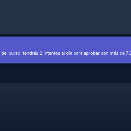
ticas
n del curso, tendrás 2 intentos al día para aprobar con más de
eracional en una organización?