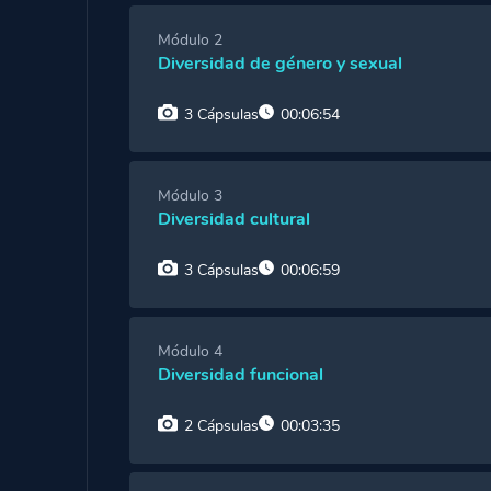
Cápsula 1:
¿Qué vas a aprender?
Módulo 2
Diversidad de género y sexual
Cápsula 2:
Diversidad y su normativa interna
3 Cápsulas
00:06:54
Cápsula 3:
Diversidades
Cápsula 1:
Diferencia entre género y sexo
Módulo 3
Cápsula 4:
¿Por qué es importante gestionar 
Diversidad cultural
Cápsula 2:
Identidad, orientación, expresión
3 Cápsulas
00:06:59
Cápsula 3:
Comunidad LGBTIQ+
Cápsula 1:
¿Por qué es patrimonio de la hu
Módulo 4
Diversidad funcional
Cápsula 2:
Los pueblos indígenas
2 Cápsulas
00:03:35
Cápsula 3:
Los 8 principios de la UNESCO