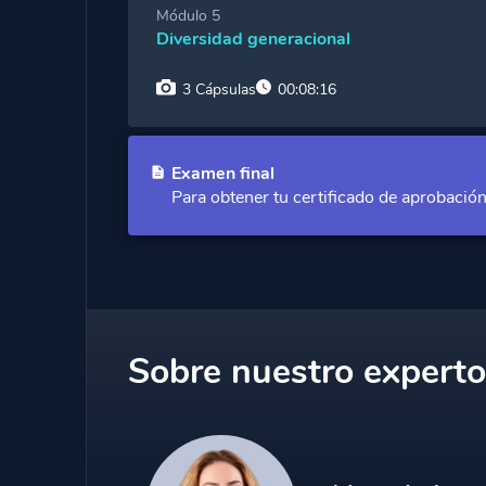
Cápsula 1:
Definamos discapacidad
Módulo 5
Diversidad generacional
Cápsula 2:
El lenguaje nos define
3 Cápsulas
00:08:16
Cápsula 1:
Las generaciones y sus caracterís
Examen final
Para obtener tu certificado de aprobació
Cápsula 2:
¿Es conveniente la diversidad gen
Cápsula 3:
Resumen y despedida
Sobre nuestro experto