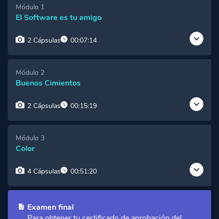
Módulo 1
El Software es tu amigo
2 Cápsulas
00:07:14
Cápsula 1:
El Artista
Vista Gratuita
Módulo 2
Buenos Cimientos
Cápsula 2:
Taller de Arte
Acceso Premium
2 Cápsulas
00:15:19
Cápsula 1:
Construcción y Deconstrucción
Acceso Premium
Módulo 3
Color
Cápsula 2:
Uniendo puntos para una buena
construcción
Acceso Premium
4 Cápsulas
00:51:20
Cápsula 1:
Pintando en Plano
Acceso Premium
Examen final
Para obtener tu certificado de aprobación del