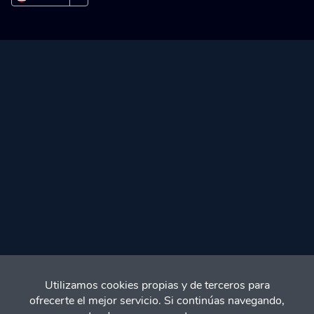
PEN
COP
MXN
BOB
Utilizamos cookies propias y de terceros para
ofrecerte el mejor servicio. Si continúas navegando,