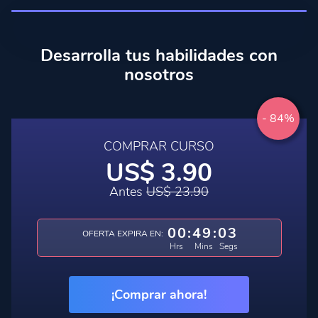
Desarrolla tus habilidades con
nosotros
- 84%
COMPRAR CURSO
US$ 3.90
Antes
US$ 23.90
00
:
49
:
02
OFERTA EXPIRA EN:
Hrs
Mins
Segs
¡Comprar ahora!