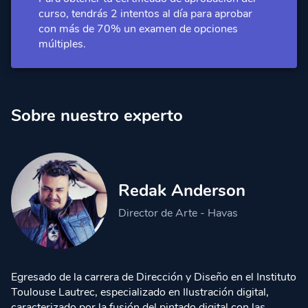
Cápsula 2:
Pintando con volumen plano
Acceso Premium
curso, tendrás 2 intentos al día para aprobar
con más de 70% un examen de opciones
Cápsula 3:
Pintando con Degradado
Acceso Premium
múltiples.
Cápsula 4:
Pintado de Fusión y
Transparencias
Acceso Premium
Sobre nuestro experto
Redak Anderson
Director de Arte - Havas
Egresado de la carrera de Dirección y Diseño en el Instituto
Toulouse Lautrec, especializado en Ilustración digital,
caracterizado por la fusión del pintado digital con las