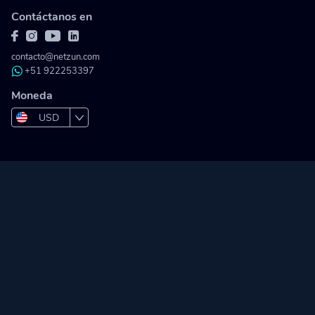
Contáctanos en
contacto@netzun.com
+51 922253397
Moneda
USD
PEN
COP
MXN
BOB