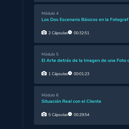
Cápsula 1:
Equipos, Fotógrafo y Ecónoma seg
Módulo 4
Los Dos Escenario Básicos en la Fotograf
Cápsula 2:
Luz Natural o Luces de Estudio y
2 Cápsulas
00:32:51
Cápsula 1:
Fotografía de Producto en Fond
Módulo 5
El Arte detrás de la Imagen de una Foto
Cápsula 2:
Fotografía de Producto con Prod
1 Cápsulas
00:01:23
Cápsula 1:
Por qué es importante que el Dir
Módulo 6
Situación Real con el Cliente
5 Cápsulas
00:29:54