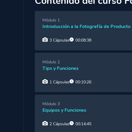
Contenido del curso F
Módulo 1
Introducción a la Fotografía de Producto
3 Cápsulas
00:08:38
Cápsula 1:
Introducción a los Profesores y a
Módulo 2
Tips y Funciones
Cápsula 2:
Como Elegir al Fotógrafo y Ecón
1 Cápsulas
00:10:26
Cápsula 3:
Los Tiempos según el Desarrollo 
Cápsula 1:
Tips de la Ecónoma
Módulo 3
Equipos y Funciones
2 Cápsulas
00:14:45