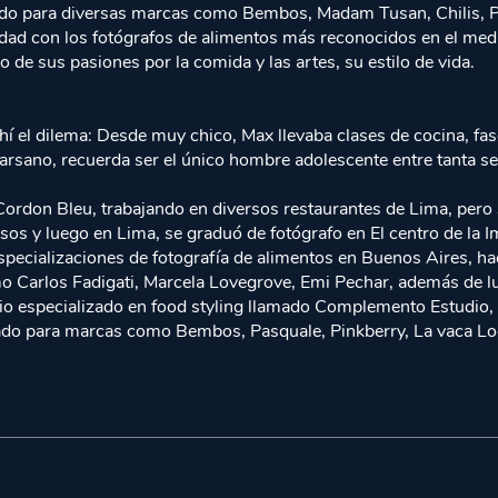
do para diversas marcas como Bembos, Madam Tusan, Chilis, Pr
alidad con los fotógrafos de alimentos más reconocidos en el med
o de sus pasiones por la comida y las artes, su estilo de vida.
 ahí el dilema: Desde muy chico, Max llevaba clases de cocina, 
rsano, recuerda ser el único hombre adolescente entre tanta señ
Cordon Bleu, trabajando en diversos restaurantes de Lima, pero 
rsos y luego en Lima, se graduó de fotógrafo en El centro de la 
 especializaciones de fotografía de alimentos en Buenos Aires, 
como Carlos Fadigati, Marcela Lovegrove, Emi Pechar, además de
io especializado en food styling llamado Complemento Estudio,
jado para marcas como Bembos, Pasquale, Pinkberry, La vaca Loca