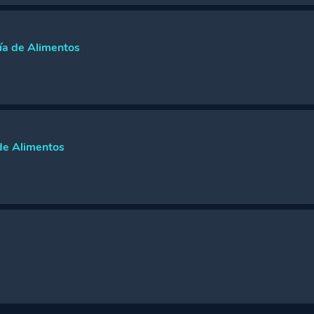
ún la Fotografía a Desarrollar
ía de Alimentos
 Por qué
o Blanco
 de Alimentos
ucción de Espacio
ector de Arte sepa de Comida