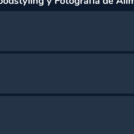
oodstyling y Fotografía de Ali
l Curso
oma Correctos
y El Proyecto