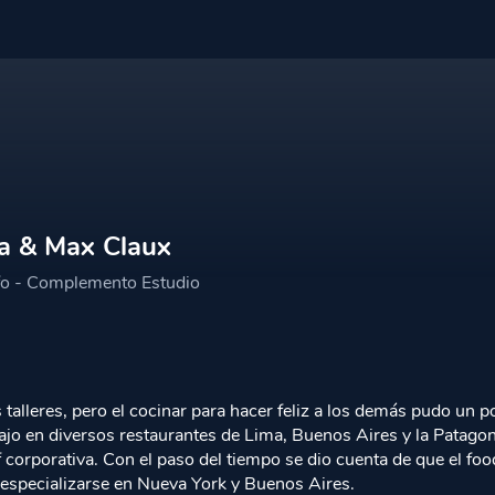
ara el día de la Sesión
da & Max Claux
el Alumno
o - Complemento Estudio
os talleres, pero el cocinar para hacer feliz a los demás pudo u
ajo en diversos restaurantes de Lima, Buenos Aires y la Patago
orporativa. Con el paso del tiempo se dio cuenta de que el food 
e especializarse en Nueva York y Buenos Aires.