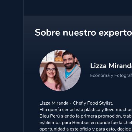
Cápsula 1:
Reunión con el Cliente
Cápsula 2:
Preparativos de Arte y Ecónoma p
Sobre nuestro experto
Cápsula 3:
Desarrollo del Trabajo
Cápsula 4:
Imágenes sin Editar y Editadas
Lizza Miran
Cápsula 5:
Conclusión Final y Trabajo para 
Ecónoma y Fotográf
Lizza Miranda - Chef y Food Stylist.
Ella quería ser artista plástica y llevo much
Bleu Perú siendo la primera promoción, trab
estilismos para Bembos en donde fue la chef c
oportunidad a este oficio y para esto, decid