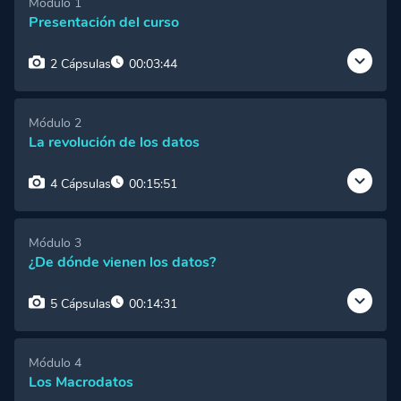
Módulo 1
Presentación del curso
2 Cápsulas
00:03:44
Cápsula 1:
Introducción al profesor y al curso
Vista Gratuita
Módulo 2
La revolución de los datos
Cápsula 2:
Metodología
Acceso Premium
4 Cápsulas
00:15:51
Cápsula 1:
¿Qué es Big Data?
Acceso Premium
Módulo 3
¿De dónde vienen los datos?
Cápsula 2:
¿Cómo se originó?
Acceso Premium
5 Cápsulas
00:14:31
Cápsula 3:
¿Cómo Big Data agrega valor?
Acceso Premium
Cápsula 1:
Máquinas
Acceso Premium
Módulo 4
Cápsula 4:
Casos de éxito
Acceso Premium
Los Macrodatos
Cápsula 2:
Personas
Acceso Premium