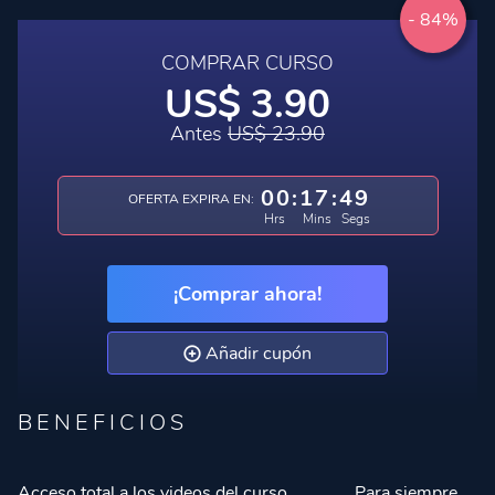
- 84%
COMPRAR CURSO
US$ 3.90
Antes
US$ 23.90
00
:
17
:
48
OFERTA EXPIRA EN:
Hrs
Mins
Segs
¡Comprar ahora!
Añadir cupón
BENEFICIOS
Acceso total a los videos del curso
Para siempre