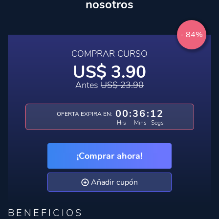
nosotros
- 84%
COMPRAR CURSO
US$ 3.90
Antes
US$ 23.90
00
:
36
:
11
OFERTA EXPIRA EN:
Hrs
Mins
Segs
¡Comprar ahora!
Añadir cupón
BENEFICIOS