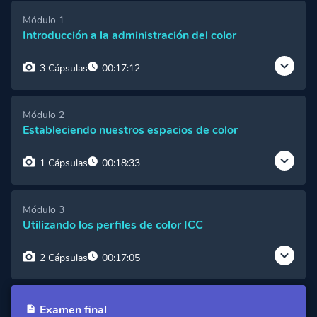
Módulo 1
Introducción a la administración del color
3 Cápsulas
00:17:12
Cápsula 1:
Estableciendo el espacio de trabajo
Módulo 2
de color
Vista Gratuita
Estableciendo nuestros espacios de color
Cápsula 2:
RGB y CMYK
Acceso Premium
1 Cápsulas
00:18:33
Cápsula 3:
Teoría básica de color digital
Acceso Premium
Cápsula 1:
Calibración de monitor
Acceso Premium
Módulo 3
Utilizando los perfiles de color ICC
2 Cápsulas
00:17:05
Cápsula 1:
Aplicación de perfiles de color:
Asignar y convertir
Examen final
Acceso Premium