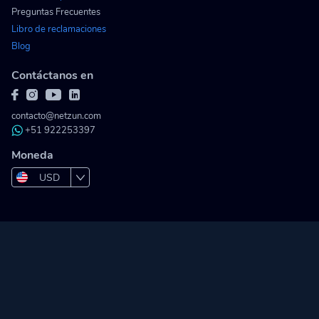
Preguntas Frecuentes
Libro de reclamaciones
Blog
Contáctanos en
contacto@netzun.com
+51 922253397
Moneda
USD
PEN
COP
MXN
BOB